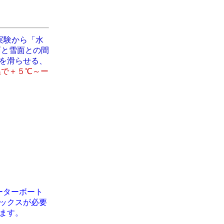
実験から「水
面と雪面との間
を滑らせる、
温で＋５℃～ー
ーターボート
ックスが必要
ます。